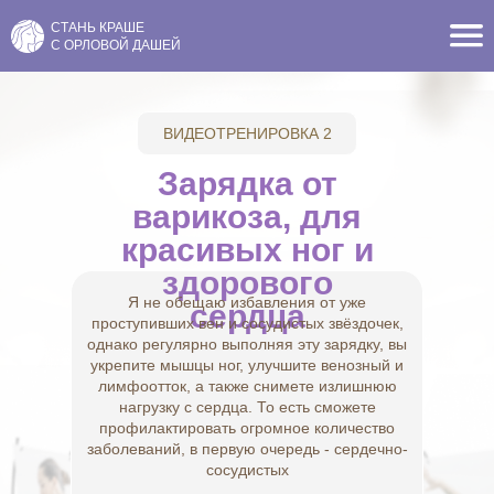
СТАНЬ КРАШЕ
С ОРЛОВОЙ ДАШЕЙ
ВИДЕОТРЕНИРОВКА 2
Зарядка от
варикоза, для
красивых ног и
здорового
Я не обещаю избавления от уже
сердца
проступивших вен и сосудистых звёздочек,
однако регулярно выполняя эту зарядку, вы
укрепите мышцы ног, улучшите венозный и
лимфоотток, а также снимете излишнюю
нагрузку с сердца. То есть сможете
профилактировать огромное количество
заболеваний, в первую очередь - сердечно-
сосудистых