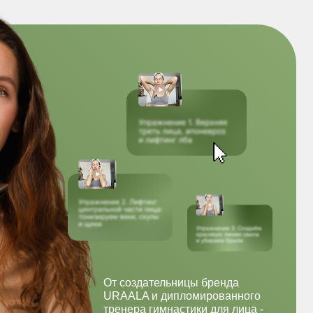
От создательницы бренда
URAALA и дипломированного
тренера гимнастики для лица -
Даши Орловой